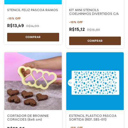
STENCIL FELIZ PASCOA RAMOS
KIT MINI STENCILS
COELHINHOS DIVERTIDOS C/4
-
10
%
OFF
-
10
%
OFF
R$13,49
R$14,99
R$15,12
R$16,80
CORTADOR DE BROWNIE
ESTENCIL PLASTICO PÁSCOA
CORACOES (6x6 cm)
SORTIDA (REF. SBS-011)
-
10
%
OFF