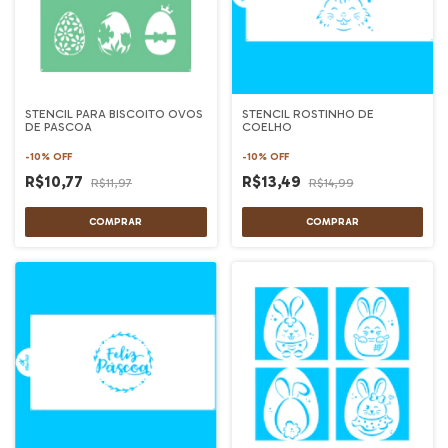
STENCIL PARA BISCOITO OVOS
STENCIL ROSTINHO DE
DE PASCOA
COELHO
-
10
%
OFF
-
10
%
OFF
R$10,77
R$13,49
R$11,97
R$14,99