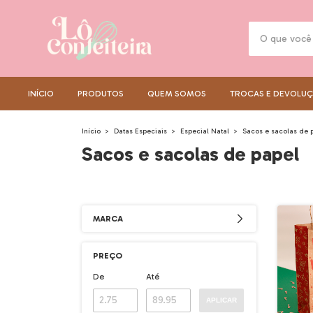
INÍCIO
PRODUTOS
QUEM SOMOS
TROCAS E DEVOLU
Início
>
Datas Especiais
>
Especial Natal
>
Sacos e sacolas de 
Sacos e sacolas de papel
MARCA
PREÇO
De
Até
APLICAR