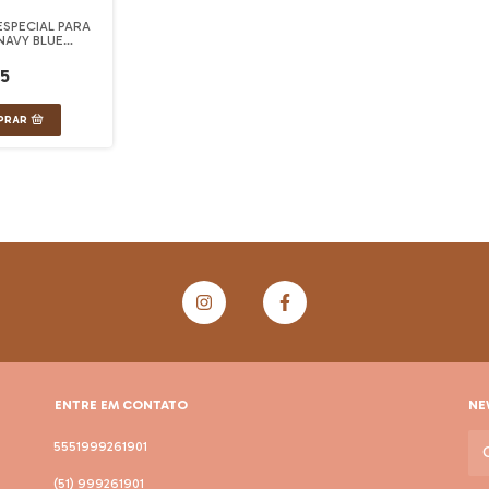
ESPECIAL PARA
NAVY BLUE
X7CM
75
ENTRE EM CONTATO
NE
5551999261901
(51) 999261901