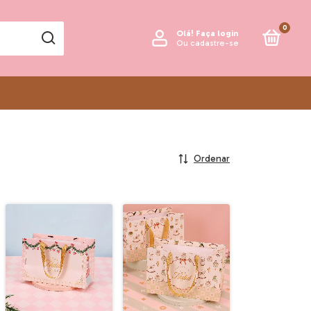
0
Olá!
Faça login
Ou cadastre-se
Ordenar