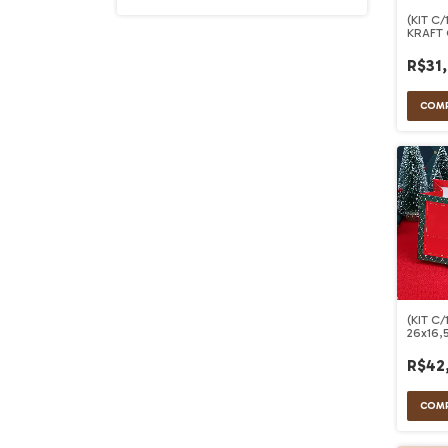
(KIT C
KRAFT
NATAL
R$31
(KIT C
26x16,
R$42