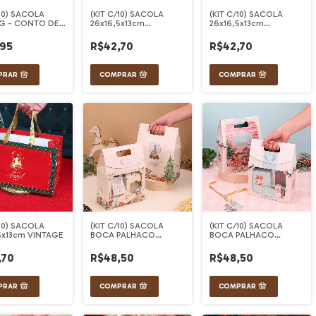
/10) SACOLA
(KIT C/10) SACOLA
(KIT C/10) SACOLA
 G - CONTO DE
26x16,5x13cm
26x16,5x13cm
CANDURA
CLASSICA
,95
R$42,70
R$42,70
/10) SACOLA
(KIT C/10) SACOLA
(KIT C/10) SACOLA
5x13cm VINTAGE
BOCA PALHACO
BOCA PALHACO
C/VISOR MEDIA
C/VISOR MEDIA DOCE
CANDURA
NATAL
,70
R$48,50
R$48,50