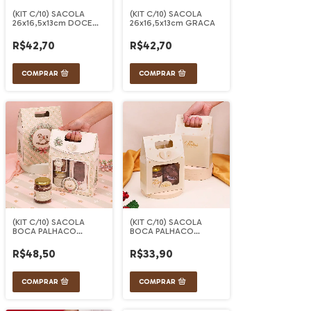
(KIT C/10) SACOLA
(KIT C/10) SACOLA
26x16,5x13cm DOCE
26x16,5x13cm GRACA
NATAL
R$42,70
R$42,70
(KIT C/10) SACOLA
(KIT C/10) SACOLA
BOCA PALHACO
BOCA PALHACO
C/VISOR MEDIA
C/VISOR P CLASSICA
GRACA
R$48,50
R$33,90