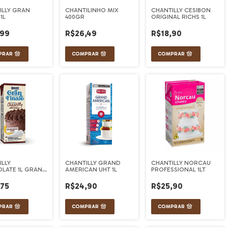
ILLY GRAN
CHANTILINHO MIX
CHANTILLY CESIBON
1L
400GR
ORIGINAL RICHS 1L
,99
R$26,49
R$18,90
ILLY
CHANTILLY GRAND
CHANTILLY NORCAU
LATE 1L GRAN
AMERICAN UHT 1L
PROFESSIONAL 1LT
,75
R$24,90
R$25,90