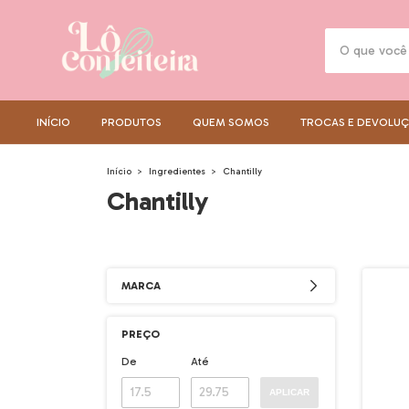
INÍCIO
PRODUTOS
QUEM SOMOS
TROCAS E DEVOLU
Início
>
Ingredientes
>
Chantilly
Chantilly
MARCA
PREÇO
De
Até
APLICAR