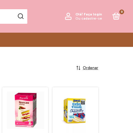
0
Olá!
Faça login
Ou cadastre-se
Ordenar