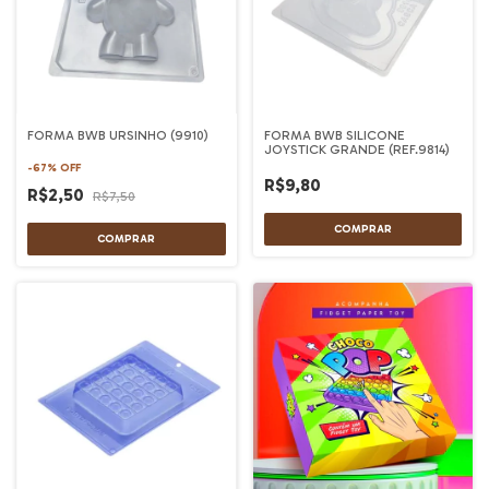
FORMA BWB URSINHO (9910)
FORMA BWB SILICONE
JOYSTICK GRANDE (REF.9814)
-
67
%
OFF
R$9,80
R$2,50
R$7,50