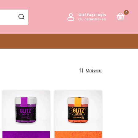
0
Olá!
Faça login
Ou cadastre-se
Ordenar