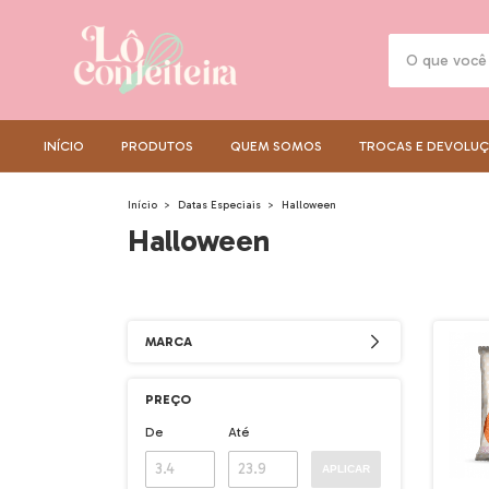
INÍCIO
PRODUTOS
QUEM SOMOS
TROCAS E DEVOLU
Início
>
Datas Especiais
>
Halloween
Halloween
MARCA
PREÇO
De
Até
APLICAR