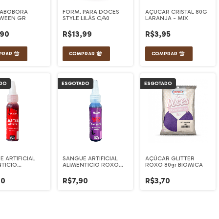
 ABOBORA
FORM. PARA DOCES
AÇUCAR CRISTAL 80G
WEEN GR
STYLE LILÁS C/40
LARANJA - MIX
,90
R$13,99
R$3,95
DO
ESGOTADO
ESGOTADO
 ARTIFICIAL
SANGUE ARTIFICIAL
AÇÚCAR GLITTER
NTICIO
ALIMENTICIO ROXO
ROXO 80gr BIOMICA
LHO 20ML 1UN
20ML 1UN
90
R$7,90
R$3,70