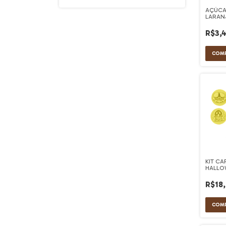
AÇÚCA
LARANJ
BIOMI
R$3,
KIT C
HALLO
BLUE S
R$18