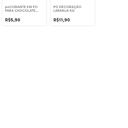
poCORANTE EM PO
PÓ DECORAÇÃO
PARA CHOCOLATE
LARANJA 5G
ROXO NEON 5G FAB
R$5,90
R$11,90