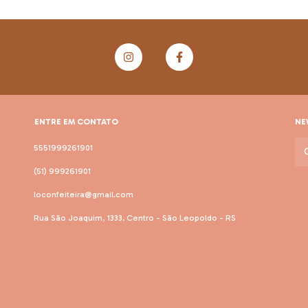
ENTRE EM CONTATO
NE
5551999261901
(51) 999261901
loconfeiteira@gmail.com
Rua São Joaquim, 1333. Centro - São Leopoldo - RS