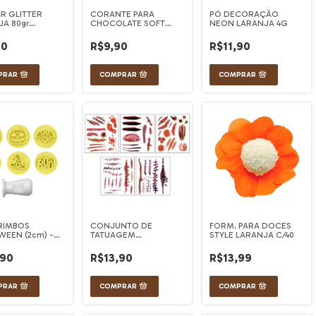
R GLITTER
CORANTE PARA
PÓ DECORAÇÃO
A 80gr
CHOCOLATE SOFT
NEON LARANJA 4G
CA
LARANJA 50G MAGO
40
R$9,90
R$11,90
ARIMBOS
CONJUNTO DE
FORM. PARA DOCES
WEEN (2cm) -
TATUAGEM
STYLE LARANJA C/40
TAR
HALLOWEEN
DIVERSOS C/ 5 FOLHAS
,90
R$13,90
R$13,99