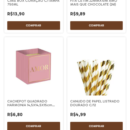
CAKE BOX CORAÇÃO C/TAMPA
FITA CETIM 22MMX10M AMO
750ML
MAIS QUE CHOCOLATE (241)
R$13,90
R$9,89
CACHEPOT QUADRADO
CANUDO DE PAPEL LISTRADO
HARMONIA 14,5X14,5X15cm
DOURADO C/12
(UN)
R$6,80
R$4,99