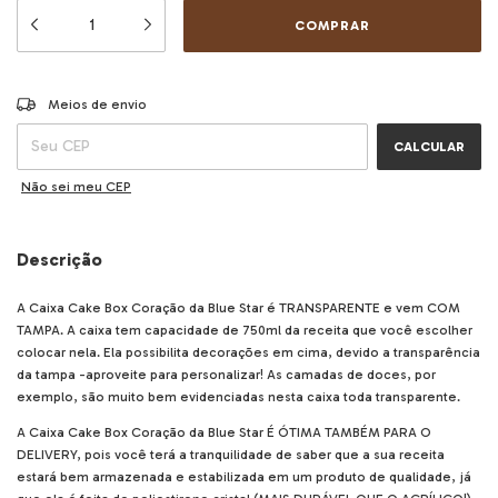
ALTERAR CEP
Entregas para o CEP:
Meios de envio
CALCULAR
Não sei meu CEP
Descrição
A Caixa Cake Box Coração da Blue Star é TRANSPARENTE e vem COM
TAMPA. A caixa tem capacidade de 750ml da receita que você escolher
colocar nela. Ela possibilita decorações em cima, devido a transparência
da tampa -aproveite para personalizar! As camadas de doces, por
exemplo, são muito bem evidenciadas nesta caixa toda transparente.
A Caixa Cake Box Coração da Blue Star É ÓTIMA TAMBÉM PARA O
DELIVERY, pois você terá a tranquilidade de saber que a sua receita
estará bem armazenada e estabilizada em um produto de qualidade, já