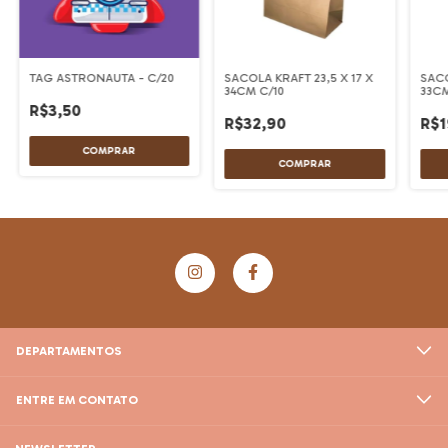
TAG ASTRONAUTA - C/20
SACOLA KRAFT 23,5 X 17 X
SACO
34CM C/10
33CM
R$3,50
R$32,90
R$1
DEPARTAMENTOS
ENTRE EM CONTATO