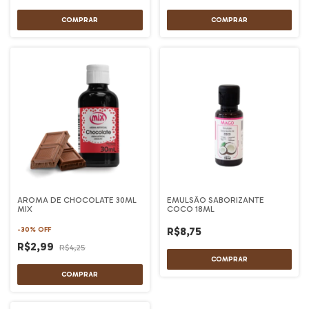
AROMA DE CHOCOLATE 30ML
EMULSÃO SABORIZANTE
MIX
COCO 18ML
R$8,75
-
30
%
OFF
R$2,99
R$4,25