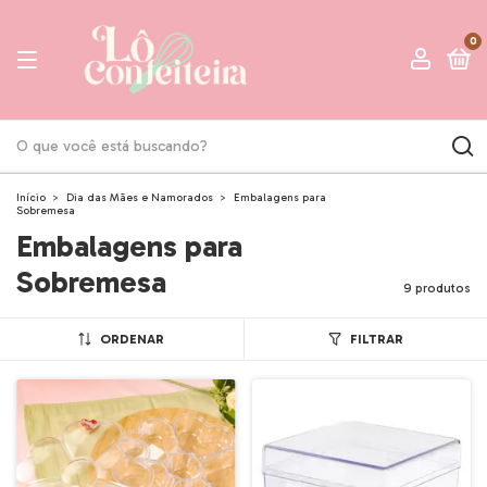
0
Início
>
Dia das Mães e Namorados
>
Embalagens para
Sobremesa
Embalagens para
Sobremesa
9 produtos
ORDENAR
FILTRAR