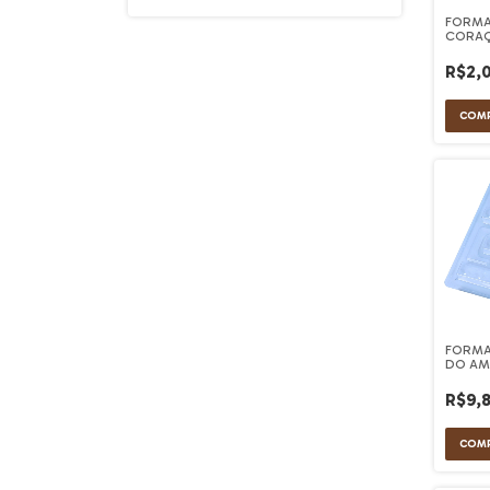
FORMA
CORAÇ
(REF.25
R$2,
FORMA
DO AMO
R$9,