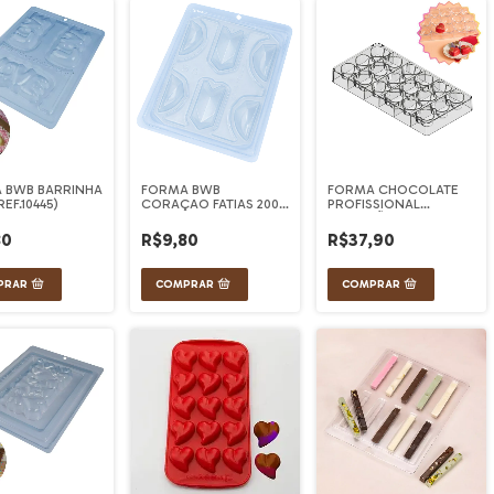
 BWB BARRINHA
FORMA BWB
FORMA CHOCOLATE
REF.10445)
CORAÇAO FATIAS 200
PROFISSIONAL
g REF. 10645
CORAÇÃO 20G
(TABATA ROMERO)
80
R$9,80
R$37,90