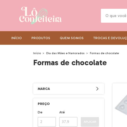
INÍCIO
PRODUTOS
QUEM SOMOS
TROCAS E DEVOLU
Início
>
Dia das Mães e Namorados
>
Formas de chocolate
Formas de chocolate
MARCA
PREÇO
De
Até
APLICAR