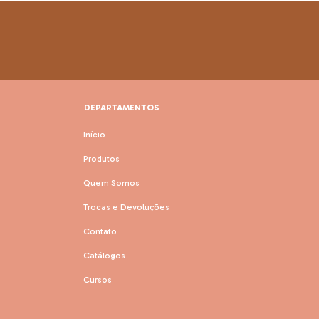
DEPARTAMENTOS
Início
Produtos
Quem Somos
Trocas e Devoluções
Contato
Catálogos
Cursos