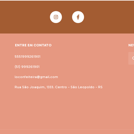
ENTRE EM CONTATO
NE
5551999261901
(51) 999261901
loconfeiteira@gmail.com
Rua São Joaquim, 1333. Centro - São Leopoldo - RS