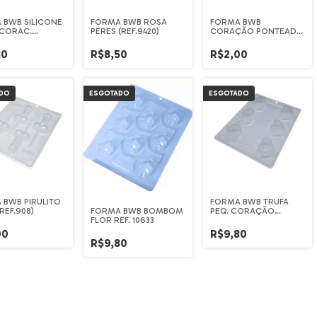
 BWB SILICONE
FORMA BWB ROSA
FORMA BWB
 CORAC.
PERES (REF.9420)
CORAÇÃO PONTEADO
DO (9836)
(REF.1278)
80
R$8,50
R$2,00
DO
ESGOTADO
ESGOTADO
 BWB PIRULITO
FORMA BWB TRUFA
FORMA BWB BOMBOM
(REF.908)
PEQ. CORAÇÃO
FLOR REF. 10633
(REF.9916)
00
R$9,80
R$9,80