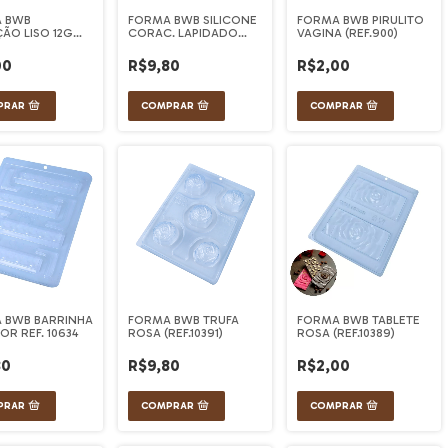
 BWB
FORMA BWB SILICONE
FORMA BWB PIRULITO
ÃO LISO 12G
CORAC. LAPIDADO
VAGINA (REF.900)
)
500G (9838)
00
R$9,80
R$2,00
 BWB BARRINHA
FORMA BWB TRUFA
FORMA BWB TABLETE
R REF. 10634
ROSA (REF.10391)
ROSA (REF.10389)
80
R$9,80
R$2,00