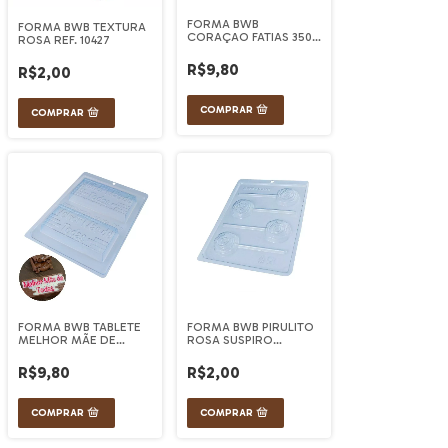
FORMA BWB
FORMA BWB TEXTURA
CORAÇAO FATIAS 350
ROSA REF. 10427
g REF. 10644
R$9,80
R$2,00
FORMA BWB TABLETE
FORMA BWB PIRULITO
MELHOR MÃE DE
ROSA SUSPIRO
TODAS (REF.10186)
(REF.10390)
R$9,80
R$2,00