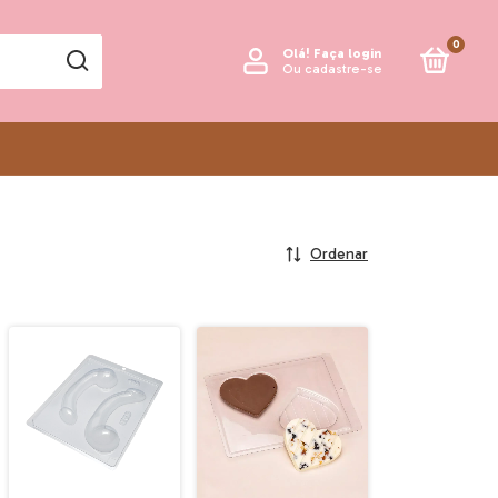
0
Olá!
Faça login
Ou cadastre-se
Ordenar