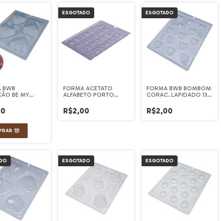
ESGOTADO
ESGOTADO
 BWB
FORMA ACETATO
FORMA BWB BOMBOM
ÃO BE MY
ALFABETO PORTO
CORAC. LAPIDADO 13
INE (REF.10536)
FORMAS (Cod.119)
(9835)
80
R$2,00
R$2,00
DO
ESGOTADO
ESGOTADO