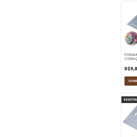
FORMA
CORAÇ
VALENT
R$9,
ESGOTA