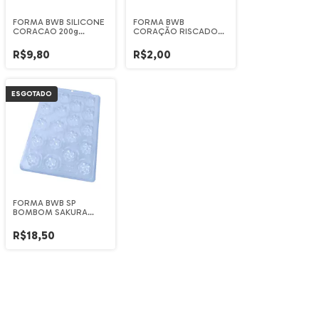
FORMA BWB SILICONE
FORMA BWB
CORACAO 200g
CORAÇÃO RISCADO
(cód.45)
(REF.27)
R$9,80
R$2,00
ESGOTADO
FORMA BWB SP
BOMBOM SAKURA
(REF.3610)
R$18,50