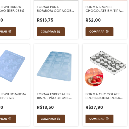
 BWB BARRA
FORMA PARA
FORMA SIMPLES
O (REF.10534)
BOMBOM CORACOES
CHOCOLATE EM TIRAS
15 CAVIDADES
(UN)
80
R$13,75
R$2,00
 BWB BOMBOM
FORMA ESPECIAL SP
FORMA CHOCOLATE
EF. 10632
10574 - PÃO DE MEL
PROFISSIONAL ROSA
QUADRADO P (3702)
20G (TABATA ROMERO)
80
R$18,50
R$37,90