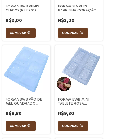
FORMA BWB PENIS
FORMA SIMPLES
CURVO (REF.903)
BARRINHA CORAÇÃO
(UN)
R$2,00
R$2,00
FORMA BWB PÃO DE
FORMA BWB MINI
MEL QUADRADO
TABLETE ROSA
FLORAL REF. 10419
(REF.10387)
R$9,80
R$9,80