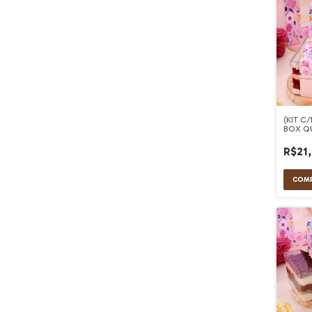
(KIT C
BOX Q
14x14
R$21