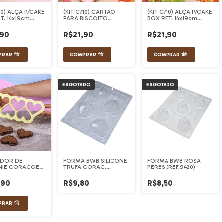
/10) ALÇA P/CAKE
(KIT C/10) CARTÃO
(KIT C/10) ALÇA P/CAKE
T. 14x19cm
PARA BISCOITO
BOX RET. 14x19cm
OSA
CHARMOSA
CHARMOSA
,90
R$21,90
R$21,90
ESGOTADO
ESGOTADO
DOR DE
FORMA BWB SILICONE
FORMA BWB ROSA
IE CORACOES
TRUFA CORAC.
PERES (REF.9420)
m)
LAPIDADO (9836)
,90
R$9,80
R$8,50