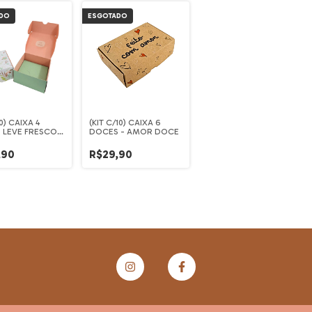
DO
ESGOTADO
0) CAIXA 4
(KIT C/10) CAIXA 6
 LEVE FRESCOR
DOCES - AMOR DOCE
DA 9X9X4,5CM
,90
R$29,90