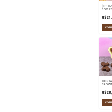
(KIT C
BOX RE
GRACI
R$21
CORTA
BROWN
(6x6 c
R$28