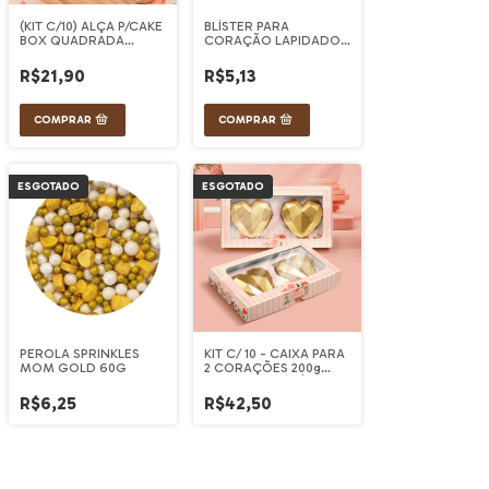
(KIT C/10) ALÇA P/CAKE
BLÍSTER PARA
BOX QUADRADA
CORAÇÃO LAPIDADO
14x14cm CHARMOSA
500g
R$21,90
R$5,13
ESGOTADO
ESGOTADO
PEROLA SPRINKLES
KIT C/ 10 - CAIXA PARA
MOM GOLD 60G
2 CORAÇÕES 200g
LAPIDADOS - PÉTALAS
R$6,25
R$42,50