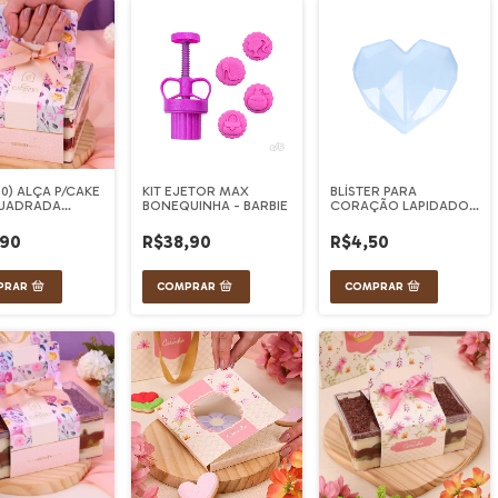
/10) ALÇA P/CAKE
KIT EJETOR MAX
BLÍSTER PARA
UADRADA
BONEQUINHA - BARBIE
CORAÇÃO LAPIDADO
cm GRACIOSA
350g
,90
R$38,90
R$4,50