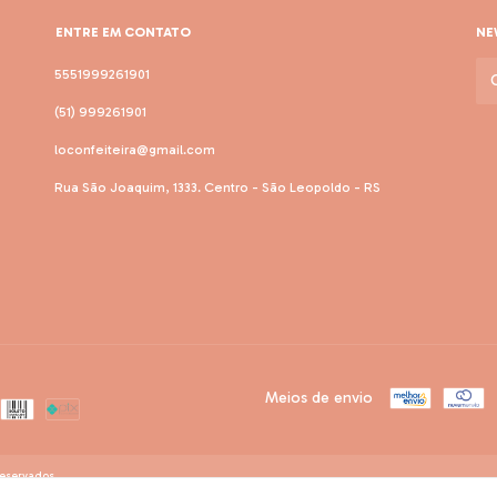
ENTRE EM CONTATO
NE
5551999261901
(51) 999261901
loconfeiteira@gmail.com
Rua São Joaquim, 1333. Centro - São Leopoldo - RS
Meios de envio
reservados.