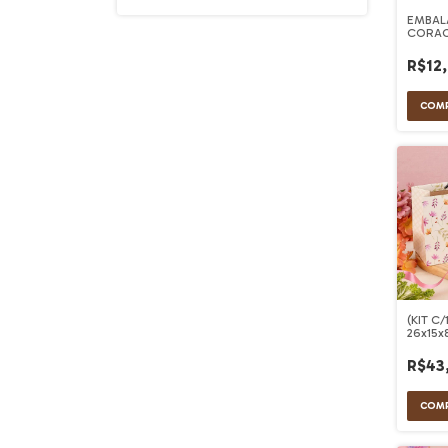
EMBAL
CORAC
260ML 
R$12
(KIT C
26x15
R$43