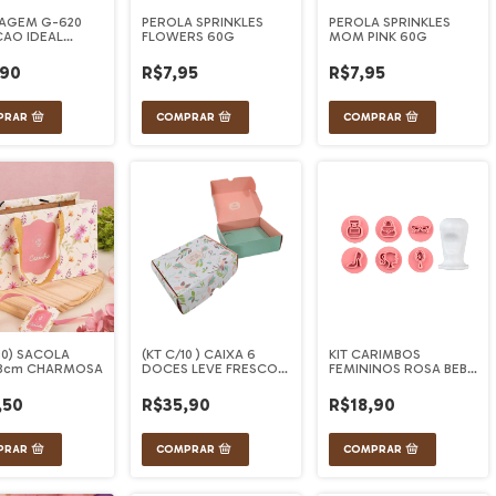
AGEM G-620
PEROLA SPRINKLES
PEROLA SPRINKLES
AO IDEAL
FLOWERS 60G
MOM PINK 60G
(KIT C/10)
,90
R$7,95
R$7,95
/10) SACOLA
(KT C/10 ) CAIXA 6
KIT CARIMBOS
x8cm CHARMOSA
DOCES LEVE FRESCOR
FEMININOS ROSA BEBE
SORTIDA 13X10X4,5CM
- BARBIE (2CM)
,50
R$35,90
R$18,90