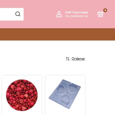
0
Olá!
Faça login
Ou cadastre-se
Ordenar