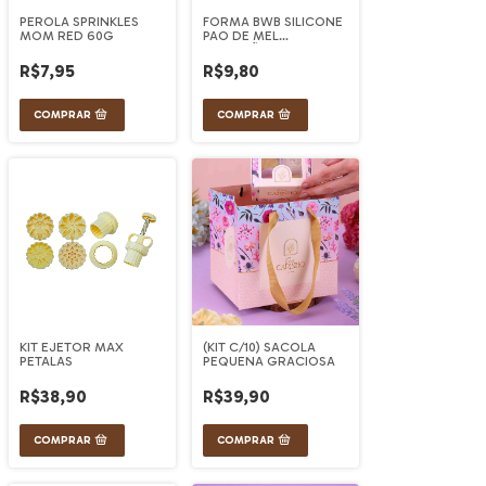
PEROLA SPRINKLES
FORMA BWB SILICONE
MOM RED 60G
PAO DE MEL
CORAÇÃO 32G
(REF.99)
R$7,95
R$9,80
KIT EJETOR MAX
(KIT C/10) SACOLA
PETALAS
PEQUENA GRACIOSA
R$38,90
R$39,90