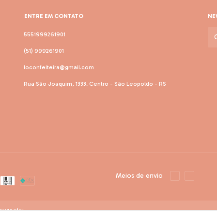
ENTRE EM CONTATO
NE
5551999261901
(51) 999261901
loconfeiteira@gmail.com
Rua São Joaquim, 1333. Centro - São Leopoldo - RS
Meios de envio
reservados.