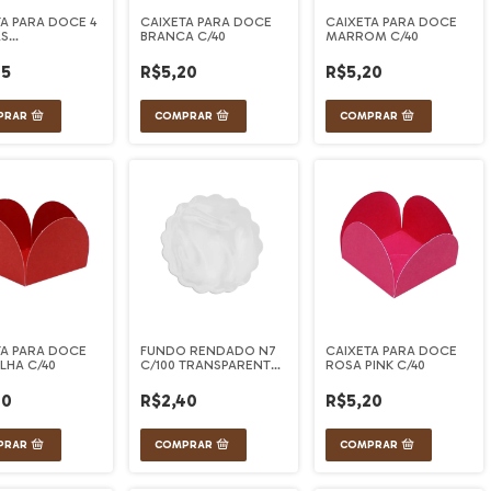
A PARA DOCE 4
CAIXETA PARA DOCE
CAIXETA PARA DOCE
AS
BRANCA C/40
MARROM C/40
PARENTE C/50
75
R$5,20
R$5,20
TA PARA DOCE
FUNDO RENDADO N7
CAIXETA PARA DOCE
LHA C/40
C/100 TRANSPARENTE
ROSA PINK C/40
CONFESTA
20
R$2,40
R$5,20