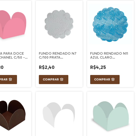
TA PARA DOCE
FUNDO RENDADO N7
FUNDO RENDADO N11
HANEL C/50 -
C/100 PRATA
AZUL CLARO
FEST
CONFESTA
REDONDO
80
R$2,40
R$4,25