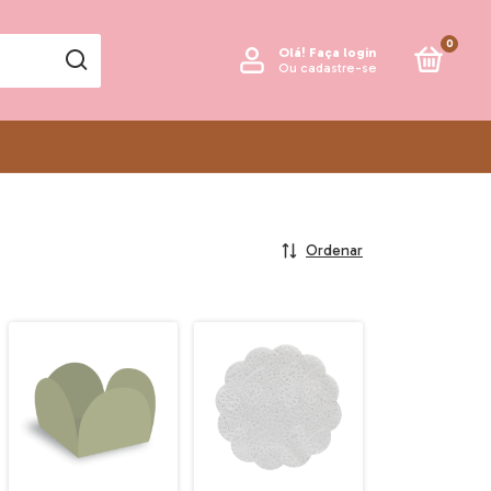
0
Olá!
Faça login
Ou cadastre-se
Ordenar