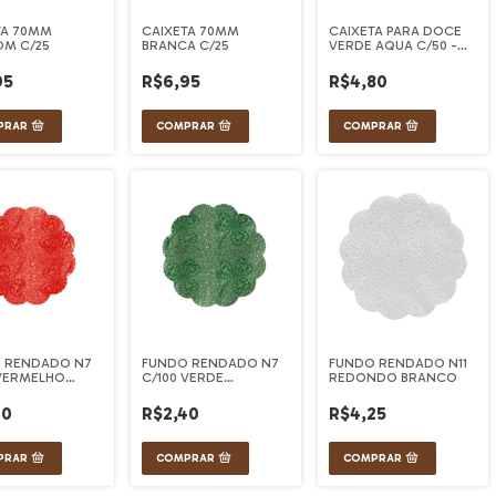
TA 70MM
CAIXETA 70MM
CAIXETA PARA DOCE
M C/25
BRANCA C/25
VERDE AQUA C/50 -
ULTRAFEST
95
R$6,95
R$4,80
 RENDADO N7
FUNDO RENDADO N7
FUNDO RENDADO N11
 VERMELHO
C/100 VERDE
REDONDO BRANCO
STA
BANDEIRA CONFESTA
40
R$2,40
R$4,25