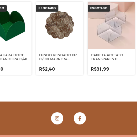
DO
ESGOTADO
ESGOTADO
TA PARA DOCE
FUNDO RENDADO N7
CAIXETA ACETATO
 BANDEIRA C/40
C/100 MARROM
TRANSPARENTE
CONFESTA
3,3x3,3cm (C/500)
20
R$2,40
R$31,99