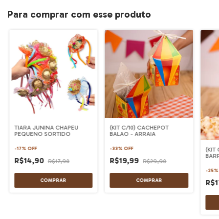
Para comprar com esse produto
TIARA JUNINA CHAPEU
(KIT C/10) CACHEPOT
PEQUENO SORTIDO
BALAO - ARRAIA
-
17
%
OFF
-
33
%
OFF
(KIT
BARR
R$14,90
R$19,99
R$17,90
R$29,90
-
25
R$1