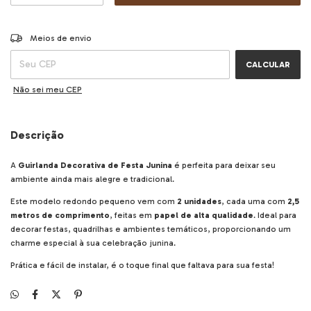
ALTERAR CEP
Entregas para o CEP:
Meios de envio
CALCULAR
Não sei meu CEP
Descrição
A
Guirlanda Decorativa de Festa Junina
é perfeita para deixar seu
ambiente ainda mais alegre e tradicional.
Este modelo redondo pequeno vem com
2 unidades
, cada uma com
2,5
metros de comprimento
, feitas em
papel de alta qualidade
. Ideal para
decorar festas, quadrilhas e ambientes temáticos, proporcionando um
charme especial à sua celebração junina.
Prática e fácil de instalar, é o toque final que faltava para sua festa!