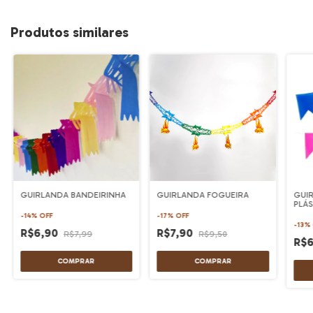
Produtos similares
GUIRLANDA BANDEIRINHA
GUIRLANDA FOGUEIRA
GUI
PLÁS
-
14
%
OFF
-
17
%
OFF
-
13
%
R$6,90
R$7,90
R$7,99
R$9,50
R$