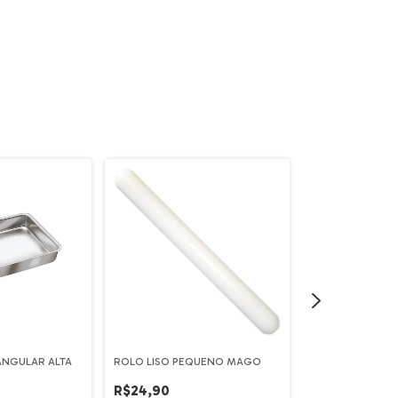
ANGULAR ALTA
ROLO LISO PEQUENO MAGO
EJETOR PARA MA
DISCOS MAGO
R$24,90