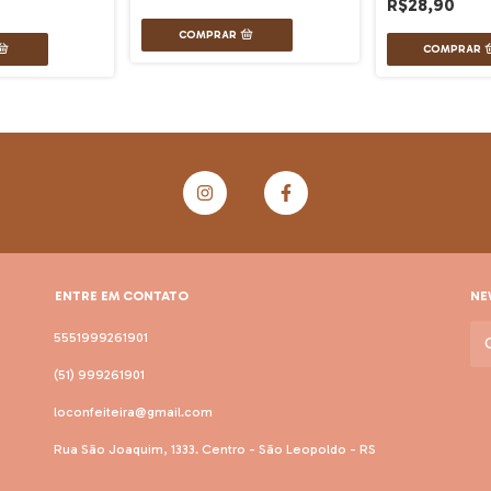
R$28,90
ENTRE EM CONTATO
NE
5551999261901
(51) 999261901
loconfeiteira@gmail.com
Rua São Joaquim, 1333. Centro - São Leopoldo - RS