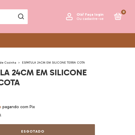
0
Olá!
Faça login
Ou cadastre-se
 de Cozinha
>
ESPATULA 24CM EM SILICONE TERRA COTA
LA 24CM EM SILICONE
 COTA
o
pagando com Pix
s