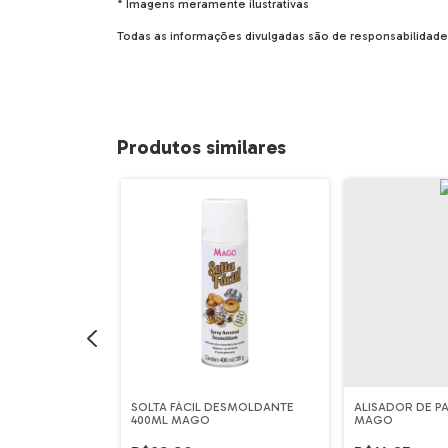
* Imagens meramente ilustrativas
Todas as informações divulgadas são de responsabilidad
Produtos similares
 BICO PEQUENO
SOLTA FÁCIL DESMOLDANTE
ALISADOR DE P
400ML MAGO
MAGO