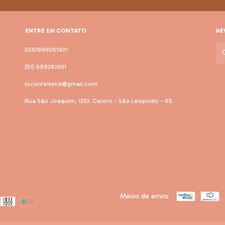
ENTRE EM CONTATO
NE
5551999261901
(51) 999261901
loconfeiteira@gmail.com
Rua São Joaquim, 1333. Centro - São Leopoldo - RS
Meios de envio