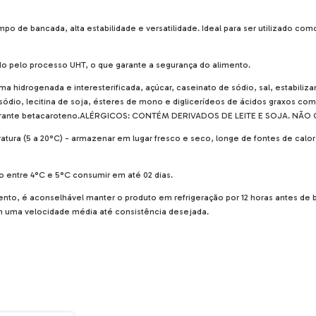
de bancada, alta estabilidade e versatilidade. Ideal para ser utilizado com
do pelo processo UHT, o que garante a segurança do alimento.
hidrogenada e interesterificada, açúcar, caseinato de sódio, sal, estabilizan
 sódio, lecitina de soja, ésteres de mono e diglicerídeos de ácidos graxos com
o, corante betacaroteno.ALÉRGICOS: CONTÉM DERIVADOS DE LEITE E SOJA. NÃ
 a 20°C) - armazenar em lugar fresco e seco, longe de fontes de calor e
entre 4°C e 5°C consumir em até 02 dias.
, é aconselhável manter o produto em refrigeração por 12 horas antes de b
m uma velocidade média até consistência desejada.