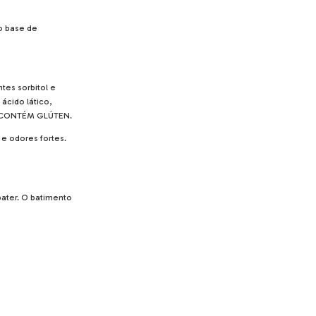
o base de
tes sorbitol e
 ácido lático,
O CONTÉM GLÚTEN.
 odores fortes.
ater. O batimento