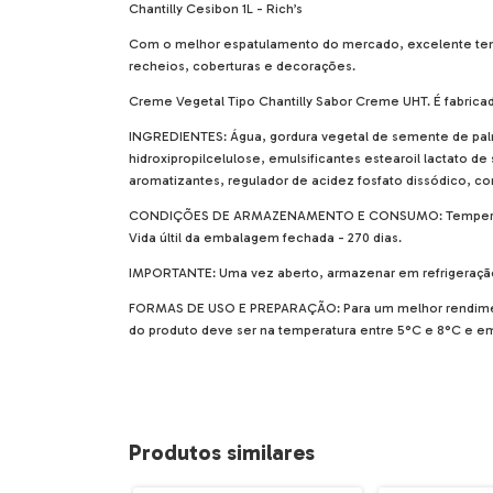
Chantilly Cesibon 1L - Rich’s
Com o melhor espatulamento do mercado, excelente tempo 
recheios, coberturas e decorações.
Creme Vegetal Tipo Chantilly Sabor Creme UHT. É fabrica
INGREDIENTES: Água, gordura vegetal de semente de palma 
hidroxipropilcelulose, emulsificantes estearoil lactato de
aromatizantes, regulador de acidez fosfato dissódic
CONDIÇÕES DE ARMAZENAMENTO E CONSUMO: Temperatura (5
Vida últil da embalagem fechada - 270 dias.
IMPORTANTE: Uma vez aberto, armazenar em refrigeração 
FORMAS DE USO E PREPARAÇÃO: Para um melhor rendimento
do produto deve ser na temperatura entre 5°C e 8°C e e
Produtos similares