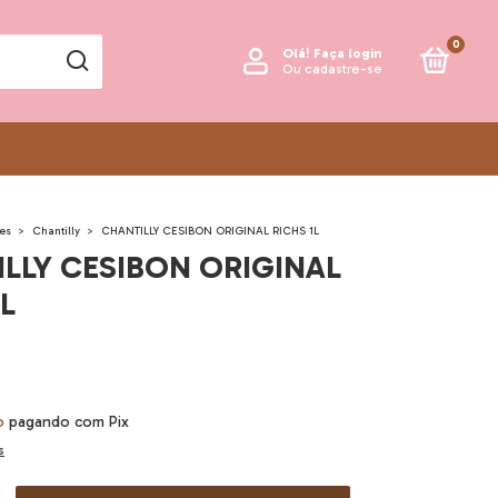
0
Olá!
Faça login
Ou cadastre-se
es
>
Chantilly
>
CHANTILLY CESIBON ORIGINAL RICHS 1L
LLY CESIBON ORIGINAL
L
o
pagando com Pix
s