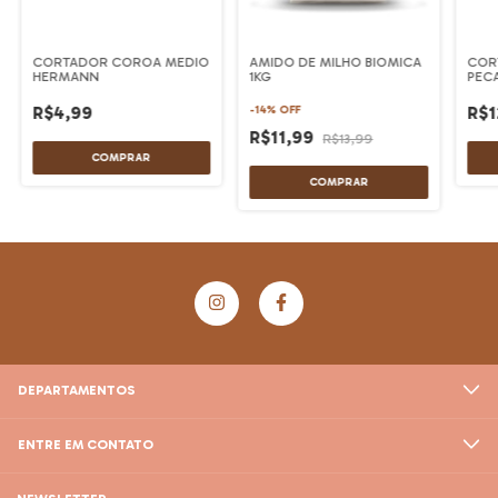
CORTADOR COROA MEDIO
AMIDO DE MILHO BIOMICA
COR
HERMANN
1KG
PEC
R$4,99
R$1
-
14
%
OFF
R$11,99
R$13,99
DEPARTAMENTOS
ENTRE EM CONTATO