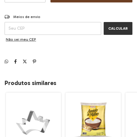
ALTERAR CEP
Entregas para o CEP:
Meios de envio
CALCULAR
Não sei meu CEP
Produtos similares