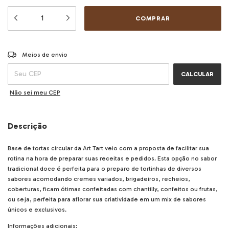
ALTERAR CEP
Entregas para o CEP:
Meios de envio
CALCULAR
Não sei meu CEP
Descrição
Base de tortas circular da Art Tart veio com a proposta de facilitar sua
rotina na hora de preparar suas receitas e pedidos. Esta opção no sabor
tradicional doce é perfeita para o preparo de tortinhas de diversos
sabores acomodando cremes variados, brigadeiros, recheios,
coberturas, ficam ótimas confeitadas com chantilly, confeitos ou frutas,
ou seja, perfeita para aflorar sua criatividade em um mix de sabores
únicos e exclusivos.
Informações adicionais: