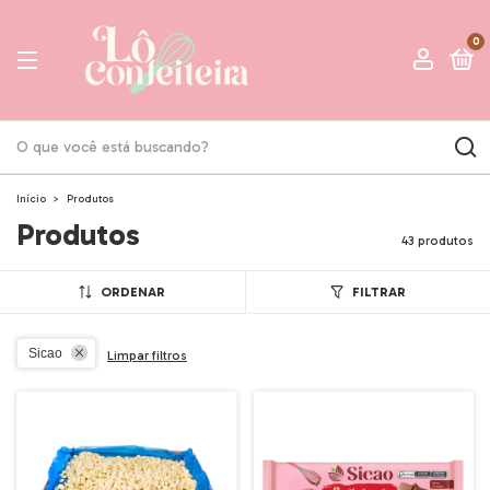
0
Início
>
Produtos
Produtos
43 produtos
ORDENAR
FILTRAR
Sicao
Limpar filtros