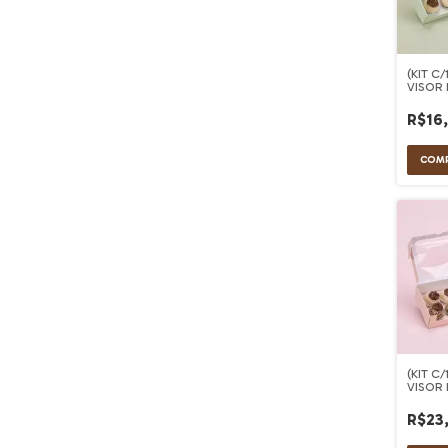
(KIT C
VISOR 
VERDE
R$16
(KIT C
VISOR
ROSA 
R$23