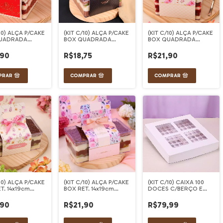
/10) ALÇA P/CAKE
(KIT C/10) ALÇA P/CAKE
(KIT C/10) ALÇA P/CAKE
UADRADA
BOX QUADRADA
BOX QUADRADA
cm AMOROSA
14x14cm BLACK
14x14cm CHARMOSA
,90
R$18,75
R$21,90
/10) ALÇA P/CAKE
(KIT C/10) ALÇA P/CAKE
(KIT C/10) CAIXA 100
T. 14x19cm
BOX RET. 14x19cm
DOCES C/BERÇO E
MOSA
GRACIOSA
VISOR MAJAN
,90
R$21,90
R$79,99