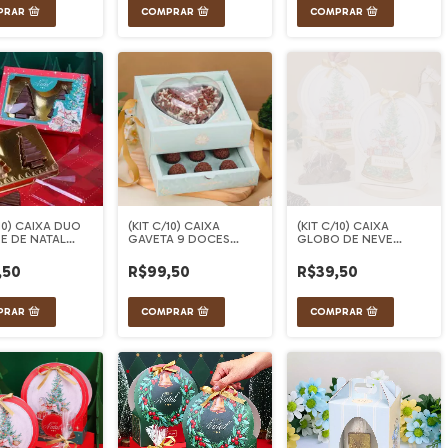
/10) CAIXA DUO
(KIT C/10) CAIXA
(KIT C/10) CAIXA
E DE NATAL
GAVETA 9 DOCES
GLOBO DE NEVE
CAO
COM BLISTER
CANDURA
CORAÇÃO 500g
,50
R$99,50
R$39,50