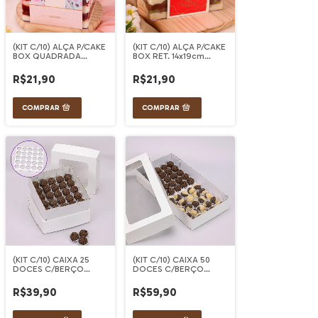
(KIT C/10) ALÇA P/CAKE
(KIT C/10) ALÇA P/CAKE
BOX QUADRADA
BOX RET. 14x19cm
14x14cm GRACIOSA
AMOROSA
R$21,90
R$21,90
(KIT C/10) CAIXA 25
(KIT C/10) CAIXA 50
DOCES C/BERÇO
DOCES C/BERÇO
C/VISOR MAJAN
C/VISOR MAJAN
R$39,90
R$59,90