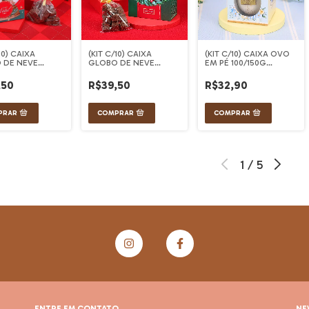
10) CAIXA
(KIT C/10) CAIXA
(KIT C/10) CAIXA OVO
 DE NEVE
GLOBO DE NEVE
EM PÉ 100/150G
CAO
VINTAGE
AMANHECER
,50
R$39,50
R$32,90
1
/
5
ENTRE EM CONTATO
NE