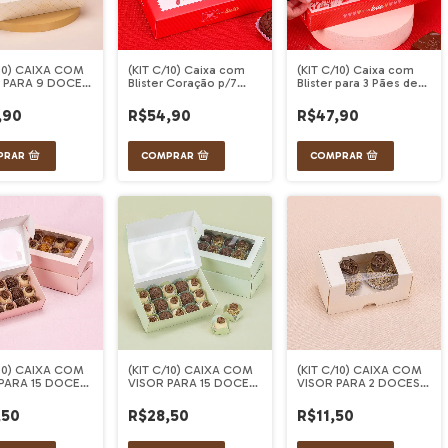
/10) CAIXA COM
(KIT C/10) Caixa com
(KIT C/10) Caixa com
 PARA 9 DOCES
Blister Coração p/7
Blister para 3 Pães de
 VITA
Bombons Love You
Love You
,90
R$54,90
R$47,90
/10) CAIXA COM
(KIT C/10) CAIXA COM
(KIT C/10) CAIXA COM
PARA 15 DOCES
VISOR PARA 15 DOCES
VISOR PARA 2 DOCES
MAJAN
VERDE MAJAN
CREME
,50
R$28,50
R$11,50